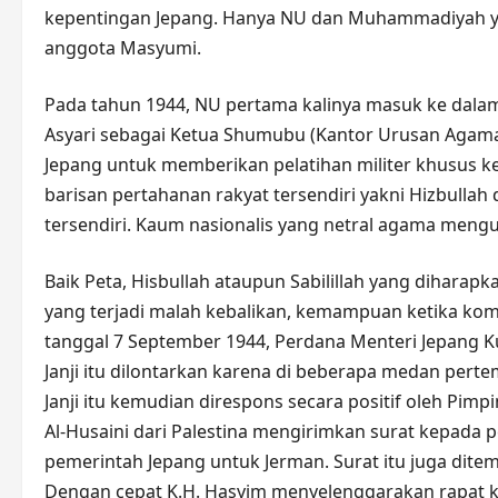
kepentingan Jepang. Hanya NU dan Muhammadiyah ya
anggota Masyumi.
Pada tahun 1944, NU pertama kalinya masuk ke dala
Asyari sebagai Ketua Shumubu (Kantor Urusan Agama)
Jepang untuk memberikan pelatihan militer khusus 
barisan pertahanan rakyat tersendiri yakni Hizbullah d
tersendiri. Kaum nasionalis yang netral agama mengua
Baik Peta, Hisbullah ataupun Sabilillah yang diharap
yang terjadi malah kebalikan, kemampuan ketika ko
tanggal 7 September 1944, Perdana Menteri Jepang K
Janji itu dilontarkan karena di beberapa medan per
Janji itu kemudian direspons secara positif oleh P
Al-Husaini dari Palestina mengirimkan surat kepada
pemerintah Jepang untuk Jerman. Surat itu juga dite
Dengan cepat K.H. Hasyim menyelenggarakan rapat k