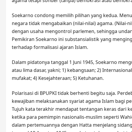
agama tetapi sonder (tanpa) demokrasi atau demokras
Soekarno condong memilih pilihan yang kedua. Men
negara tidak mengabaikan (nilai-nilai) agama. (Nilai
dengan usaha mengontrol parlemen, sehingga undang
Pemikiran Soekarno ini substansialistik yang menging
terhadap formalisasi ajaran Islam.
Dalam pidatonya tanggal 1 Juni 1945, Soekarno meng
atau lima dasar, yakni; 1) kebangsaan; 2) Internasio
mufakat; 4) Kesejahteraan; 5) Ketuhanan.
Polarisasi di BPUPKI tidak berhenti begitu saja. Per
kewajiban melaksanakan syariat agama Islam bagi p
Tujuh kata terakhir mendapat tentangan keras dari k
ketika para pemimpin nasionalis-muslim seperti Wa
dalam pertemuannya dengan Hatta menjelang sidang 