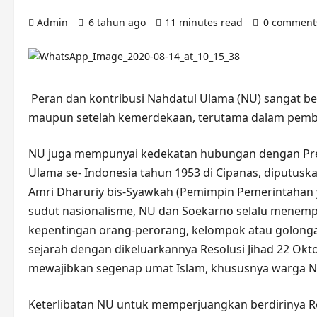
Admin
6 tahun ago
11 minutes read
0 comment
Peran dan kontribusi Nahdatul Ulama (NU) sangat be
maupun setelah kemerdekaan, terutama dalam pemb
NU juga mempunyai kedekatan hubungan dengan Pres
Ulama se- Indonesia tahun 1953 di Cipanas, diputus
Amri Dharuriy bis-Syawkah (Pemimpin Pemerintahan ya
sudut nasionalisme, NU dan Soekarno selalu menempa
kepentingan orang-perorang, kelompok atau golong
sejarah dengan dikeluarkannya Resolusi Jihad 22 Ok
mewajibkan segenap umat Islam, khususnya warga N
Keterlibatan NU untuk memperjuangkan berdirinya R