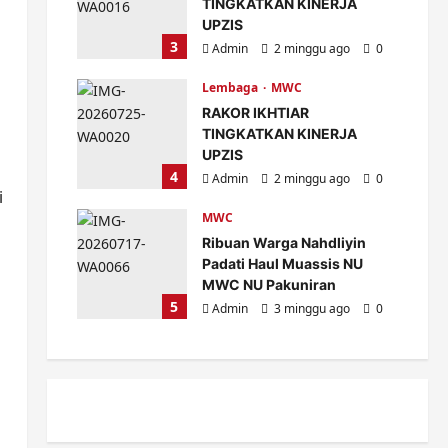
TINGKATKAN KINERJA
UPZIS
3
Admin
2 minggu ago
0
Lembaga
MWC
RAKOR IKHTIAR
TINGKATKAN KINERJA
UPZIS
4
Admin
2 minggu ago
0
i
MWC
Ribuan Warga Nahdliyin
Padati Haul Muassis NU
MWC NU Pakuniran
5
Admin
3 minggu ago
0