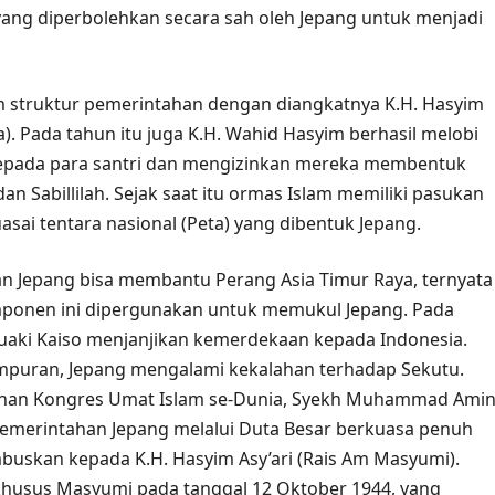
ng diperbolehkan secara sah oleh Jepang untuk menjadi
m struktur pemerintahan dengan diangkatnya K.H. Hasyim
. Pada tahun itu juga K.H. Wahid Hasyim berhasil melobi
kepada para santri dan mengizinkan mereka membentuk
an Sabillilah. Sejak saat itu ormas Islam memiliki pasukan
sai tentara nasional (Peta) yang dibentuk Jepang.
kan Jepang bisa membantu Perang Asia Timur Raya, ternyata
mponen ini dipergunakan untuk memukul Jepang. Pada
uaki Kaiso menjanjikan kemerdekaan kepada Indonesia.
tempuran, Jepang mengalami kekalahan terhadap Sekutu.
impinan Kongres Umat Islam se-Dunia, Syekh Muhammad Ami
 pemerintahan Jepang melalui Duta Besar berkuasa penuh
mbuskan kepada K.H. Hasyim Asy’ari (Rais Am Masyumi).
husus Masyumi pada tanggal 12 Oktober 1944, yang