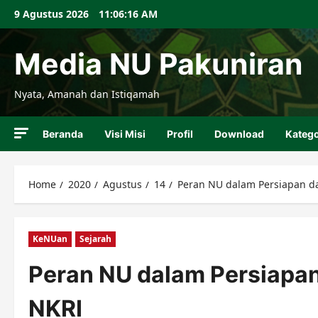
Skip
9 Agustus 2026
11:06:17 AM
to
content
Media NU Pakuniran
Nyata, Amanah dan Istiqamah
Beranda
Visi Misi
Profil
Download
Katego
Home
2020
Agustus
14
Peran NU dalam Persiapan d
KeNUan
Sejarah
Peran NU dalam Persiapa
NKRI