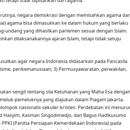
i tetapi staat dipisahkan dari agama.
urutnya, negara demokrasi dengan memisahkan agama dar
-nilai) agama bisa dimasukkan ke dalam hukum yang berlaku
-undang yang dihasilkan parlemen sesuai dengan Islam.
inkan dilaksanakannya ajaran Islam, tetapi tidak setuju
usulkan agar negara Indonesia didasarkan pada Pancasila
nalisme, perikemanusiaan; 3) Permusyawaratan, perwakilan,
debatan sengit tentang sila Ketuhanan yang Maha Esa denga
emeluk-pemeluknya yang diajukan dalam Piagam Jakarta.
elompok nasionalis-sekuler-kristen. Perdebatan ini menuru
hid Hasyim, Kasman Singodimedjo, dan Bagus Hadikusumo
PPKI (Panitia Persiapan Kemerdekaan Indonesia) pada