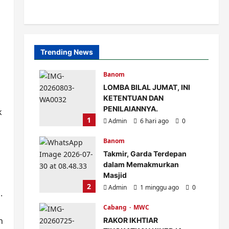
Trending News
Banom
LOMBA BILAL JUMAT, INI
KETENTUAN DAN
PENILAIANNYA.
k
1
Admin
6 hari ago
0
Banom
Takmir, Garda Terdepan
dalam Memakmurkan
Masjid
2
Admin
1 minggu ago
0
.
Cabang
MWC
n
RAKOR IKHTIAR