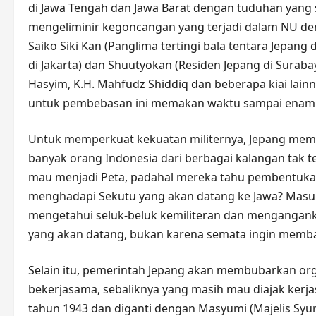
di Jawa Tengah dan Jawa Barat dengan tuduhan yang 
mengeliminir kegoncangan yang terjadi dalam NU den
Saiko Siki Kan (Panglima tertingi bala tentara Jepang 
di Jakarta) dan Shuutyokan (Residen Jepang di Sura
Hasyim, K.H. Mahfudz Shiddiq dan beberapa kiai lain
untuk pembebasan ini memakan waktu sampai enam 
Untuk memperkuat kekuatan militernya, Jepang membe
banyak orang Indonesia dari berbagai kalangan tak t
mau menjadi Peta, padahal mereka tahu pembentuka
menghadapi Sekutu yang akan datang ke Jawa? Masuk
mengetahui seluk-beluk kemiliteran dan menganganka
yang akan datang, bukan karena semata ingin memba
Selain itu, pemerintah Jepang akan membubarkan orga
bekerjasama, sebaliknya yang masih mau diajak kerj
tahun 1943 dan diganti dengan Masyumi (Majelis Sy