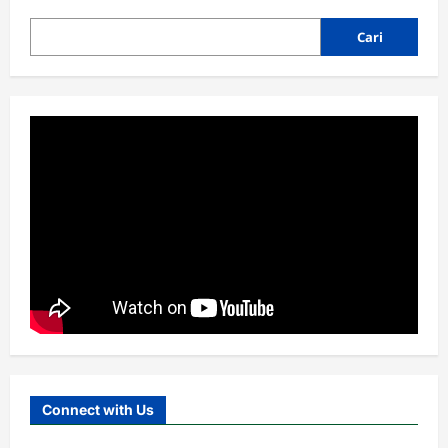
Doa
Bersama
untuk
Cari
Korban
Banjir
di
Sumatera
Cabang
MWC
RAKOR IKHTIAR TINGKATKAN
KINERJA UPZIS
Admin
2 minggu ago
0
3
Lembaga
MWC
RAKOR IKHTIAR TINGKATKAN
KINERJA UPZIS
Admin
2 minggu ago
0
Connect with Us
4