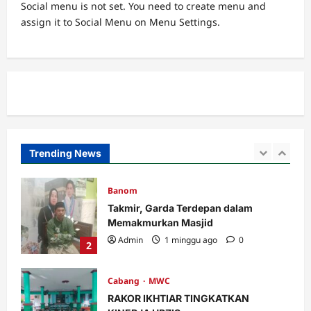
Social menu is not set. You need to create menu and
MWC
assign it to Social Menu on Menu Settings.
Ribuan Warga Nahdliyin Padati Haul
Muassis NU MWC NU Pakuniran
Admin
3 minggu ago
0
5
Banom
LOMBA BILAL JUMAT, INI KETENTUAN
DAN PENILAIANNYA.
Admin
4 hari ago
0
Trending News
1
Banom
Takmir, Garda Terdepan dalam
Memakmurkan Masjid
Admin
1 minggu ago
0
2
Cabang
MWC
RAKOR IKHTIAR TINGKATKAN