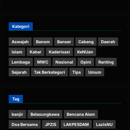
Kategori
Aswajah
Banom
Banser
Cabang
Daerah
Islam
Kabar
Kaderisasi
KeNUan
Lembaga
MWC
Nasional
Opini
Ranting
Sejarah
Tak Berkategori
Tips
Umum
Tag
banjir
Belasungkawa
Bencana Alam
Doa Bersama
JPZIS
LAKPESDAM
LazisNU