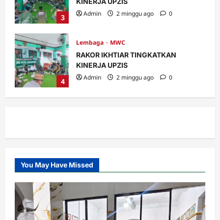
KINERJA UPZIS
Admin
2 minggu ago
0
3
Lembaga
MWC
RAKOR IKHTIAR TINGKATKAN
KINERJA UPZIS
Admin
2 minggu ago
0
4
MWC
Ribuan Warga Nahdliyin Padati Haul
Muassis NU MWC NU Pakuniran
Admin
3 minggu ago
0
5
You May Have Missed
Banom
LOMBA BILAL JUMAT, INI KETENTUAN
DAN PENILAIANNYA.
Admin
4 hari ago
0
1