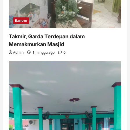
Muassis NU MWC NU Pakuniran
Admin
3 minggu ago
0
5
Banom
Takmir, Garda Terdepan dalam
Memakmurkan Masjid
Admin
1 minggu ago
0