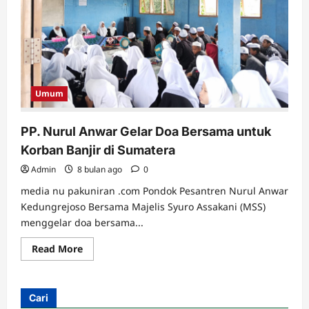
Umum
PP. Nurul Anwar Gelar Doa Bersama untuk
Korban Banjir di Sumatera
Admin
8 bulan ago
0
media nu pakuniran .com Pondok Pesantren Nurul Anwar
Kedungrejoso Bersama Majelis Syuro Assakani (MSS)
menggelar doa bersama...
Read
Read More
more
about
PP.
Nurul
Anwar
Cari
Gelar