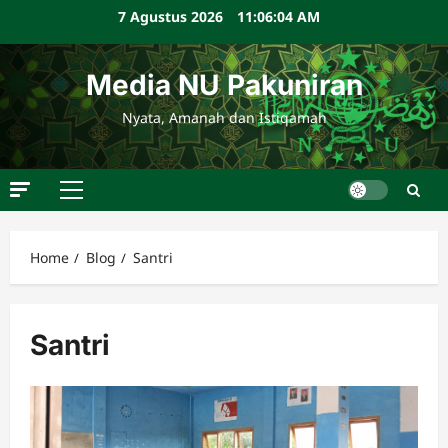
Skip
7 Agustus 2026
11:06:05 AM
to
content
Media NU Pakuniran
Nyata, Amanah dan Istiqamah
Primary
Menu
Home
Blog
Santri
Santri