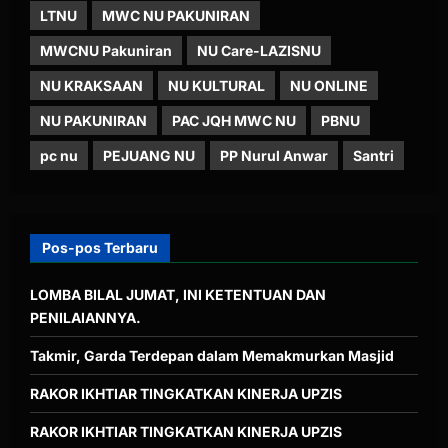
LTNU
MWC NU PAKUNIRAN
MWCNU Pakuniran
NU Care-LAZISNU
NU KRAKSAAN
NU KULTURAL
NU ONLINE
NU PAKUNIRAN
PAC JQH MWC NU
PBNU
pc nu
PEJUANG NU
PP Nurul Anwar
Santri
Pos-pos Terbaru
LOMBA BILAL JUMAT, INI KETENTUAN DAN
PENILAIANNYA.
Takmir, Garda Terdepan dalam Memakmurkan Masjid
RAKOR IKHTIAR TINGKATKAN KINERJA UPZIS
RAKOR IKHTIAR TINGKATKAN KINERJA UPZIS