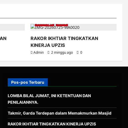
Lembaga
MWC
KAN
RAKOR IKHTIAR TINGKATKAN
KINERJA UPZIS
Admin
2 minggu ago
0
Pos-pos Terbaru
LOMBA BILAL JUMAT, INI KETENTUAN DAN
PENILAIANNYA.
Takmir, Garda Terdepan dalam Memakmurkan Masjid
RAKOR IKHTIAR TINGKATKAN KINERJA UPZIS