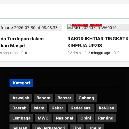
Cabang
MWC
rda Terdepan dalam
RAKOR IKHTIAR TINGKAT
an Masjid
KINERJA UPZIS
minggu ago
0
Admin
2 minggu ago
0
Kategori
Aswajah
Banom
Banser
Cabang
Daerah
Islam
Kabar
Kaderisasi
KeNUan
Lembaga
MWC
Nasional
Opini
Ranting
Sejarah
Tak Berkategori
Tips
Umum