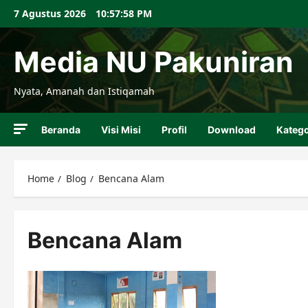
Skip
7 Agustus 2026
10:57:59 PM
to
content
Media NU Pakuniran
Nyata, Amanah dan Istiqamah
Beranda
Visi Misi
Profil
Download
Katego
Home
Blog
Bencana Alam
Bencana Alam