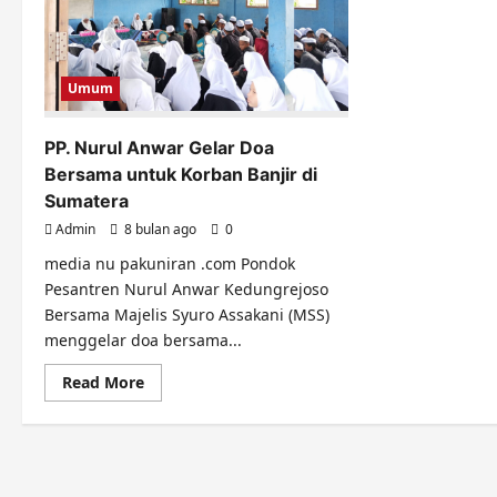
Umum
PP. Nurul Anwar Gelar Doa
Bersama untuk Korban Banjir di
Sumatera
Admin
8 bulan ago
0
media nu pakuniran .com Pondok
Pesantren Nurul Anwar Kedungrejoso
Bersama Majelis Syuro Assakani (MSS)
menggelar doa bersama...
Read
Read More
more
about
PP.
Nurul
Anwar
Gelar
Doa