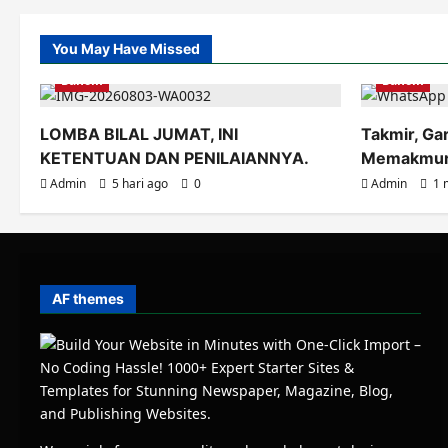
You May Have Missed
Banom
Banom
LOMBA BILAL JUMAT, INI
Takmir, Ga
KETENTUAN DAN PENILAIANNYA.
Memakmurk
Admin
5 hari ago
0
Admin
1 
AF themes