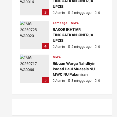
TINGKATKAN KINERJA
UPZIS
3
Admin
2 minggu ago
0
Lembaga
MWC
RAKOR IKHTIAR
TINGKATKAN KINERJA
UPZIS
4
Admin
2 minggu ago
0
MWC
Ribuan Warga Nahdliyin
Padati Haul Muassis NU
MWC NU Pakuniran
5
Admin
3 minggu ago
0