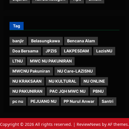
Tag
banjir
Belasungkawa
Bencana Alam
Doa Bersama
JPZIS
LAKPESDAM
LazisNU
LTNU
MWC NU PAKUNIRAN
MWCNU Pakuniran
NU Care-LAZISNU
NU KRAKSAAN
NU KULTURAL
NU ONLINE
NU PAKUNIRAN
PAC JQH MWC NU
PBNU
pc nu
PEJUANG NU
PP Nurul Anwar
Santri
Copyright © 2026 All rights reserved.
|
ReviewNews
by AF themes.