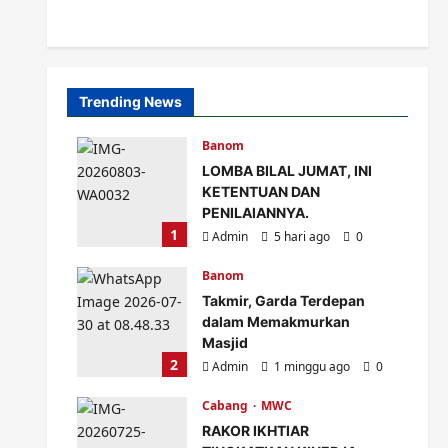
Trending News
Banom
LOMBA BILAL JUMAT, INI
KETENTUAN DAN
PENILAIANNYA.
1
Admin
5 hari ago
0
Banom
Takmir, Garda Terdepan
dalam Memakmurkan
Masjid
2
Admin
1 minggu ago
0
Cabang
MWC
RAKOR IKHTIAR