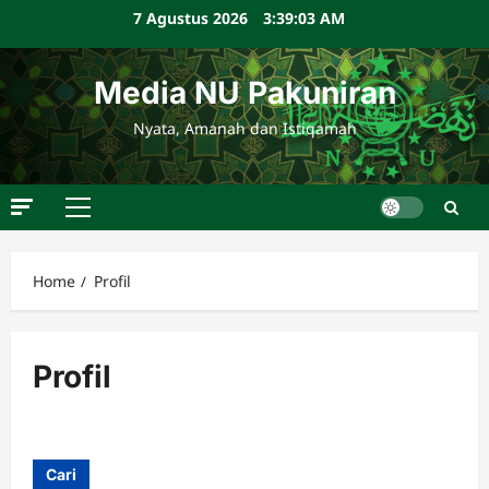
Skip
7 Agustus 2026
3:39:03 AM
to
content
Media NU Pakuniran
Nyata, Amanah dan Istiqamah
Primary
Menu
Home
Profil
Profil
Cari