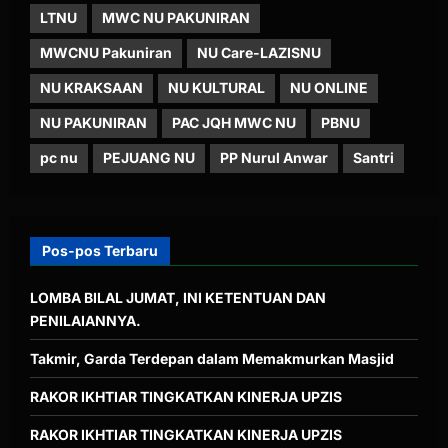
LTNU
MWC NU PAKUNIRAN
MWCNU Pakuniran
NU Care-LAZISNU
NU KRAKSAAN
NU KULTURAL
NU ONLINE
NU PAKUNIRAN
PAC JQH MWC NU
PBNU
pc nu
PEJUANG NU
PP Nurul Anwar
Santri
Pos-pos Terbaru
LOMBA BILAL JUMAT, INI KETENTUAN DAN
PENILAIANNYA.
Takmir, Garda Terdepan dalam Memakmurkan Masjid
RAKOR IKHTIAR TINGKATKAN KINERJA UPZIS
RAKOR IKHTIAR TINGKATKAN KINERJA UPZIS