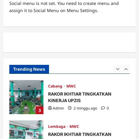
Social menu is not set. You need to create menu and
Banom
assign it to Social Menu on Menu Settings.
LOMBA BILAL JUMAT, INI KETENTUAN
DAN PENILAIANNYA.
Admin
4 hari ago
0
1
Banom
Takmir, Garda Terdepan dalam
Memakmurkan Masjid
Admin
1 minggu ago
0
Trending News
2
Cabang
MWC
RAKOR IKHTIAR TINGKATKAN
KINERJA UPZIS
Admin
2 minggu ago
0
3
Lembaga
MWC
RAKOR IKHTIAR TINGKATKAN