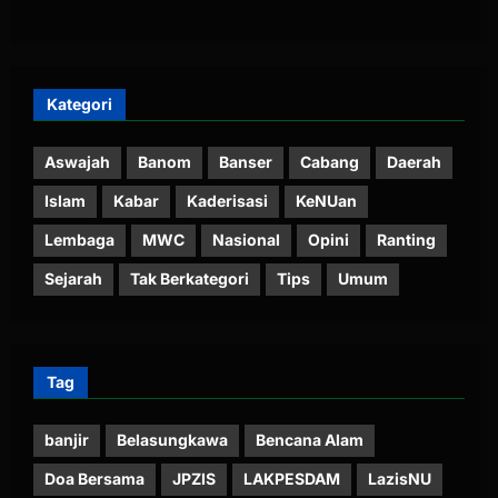
Kategori
Aswajah
Banom
Banser
Cabang
Daerah
Islam
Kabar
Kaderisasi
KeNUan
Lembaga
MWC
Nasional
Opini
Ranting
Sejarah
Tak Berkategori
Tips
Umum
Tag
banjir
Belasungkawa
Bencana Alam
Doa Bersama
JPZIS
LAKPESDAM
LazisNU