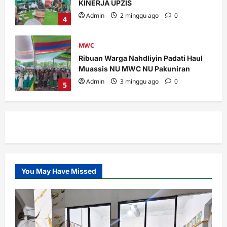
KINERJA UPZIS
Admin
2 minggu ago
0
4
MWC
Ribuan Warga Nahdliyin Padati Haul
Muassis NU MWC NU Pakuniran
Admin
3 minggu ago
0
5
Banom
LOMBA BILAL JUMAT, INI KETENTUAN
DAN PENILAIANNYA.
Admin
4 hari ago
0
1
You May Have Missed
Banom
Takmir, Garda Terdepan dalam
Memakmurkan Masjid
Admin
1 minggu ago
0
2