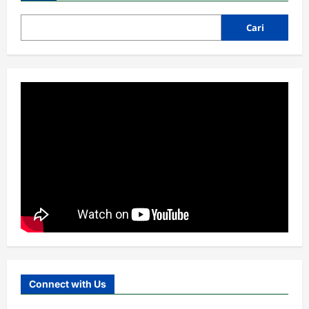
Cari
Cabang
MWC
RAKOR IKHTIAR TINGKATKAN
KINERJA UPZIS
Admin
2 minggu ago
0
3
Lembaga
MWC
RAKOR IKHTIAR TINGKATKAN
KINERJA UPZIS
Admin
2 minggu ago
0
4
MWC
Ribuan Warga Nahdliyin Padati Haul
Muassis NU MWC NU Pakuniran
Admin
3 minggu ago
0
Connect with Us
5