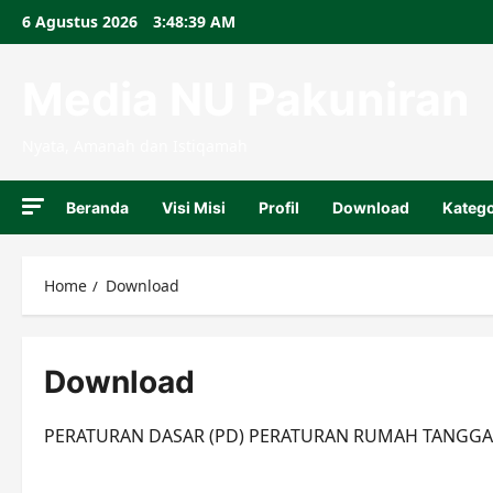
Skip
6 Agustus 2026
3:48:39 AM
to
content
Media NU Pakuniran
Nyata, Amanah dan Istiqamah
Beranda
Visi Misi
Profil
Download
Katego
Home
Download
Download
PERATURAN DASAR (PD) PERATURAN RUMAH TANGGA