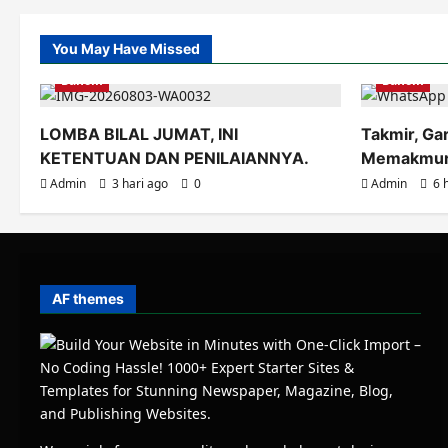
You May Have Missed
Banom
Banom
LOMBA BILAL JUMAT, INI
Takmir, Ga
KETENTUAN DAN PENILAIANNYA.
Memakmurk
Admin
3 hari ago
0
Admin
6 
AF themes