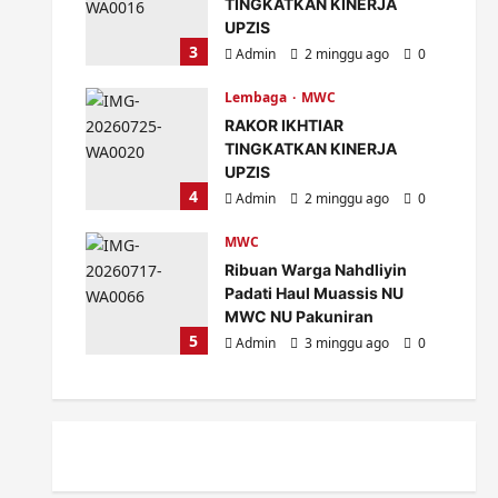
TINGKATKAN KINERJA
UPZIS
3
Admin
2 minggu ago
0
Lembaga
MWC
RAKOR IKHTIAR
TINGKATKAN KINERJA
UPZIS
4
Admin
2 minggu ago
0
MWC
Ribuan Warga Nahdliyin
Padati Haul Muassis NU
MWC NU Pakuniran
5
Admin
3 minggu ago
0