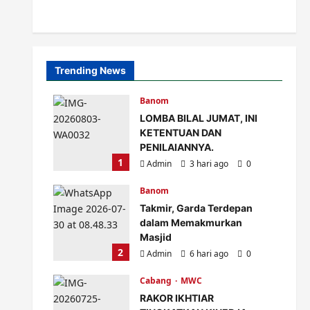
Trending News
Banom
LOMBA BILAL JUMAT, INI
KETENTUAN DAN
PENILAIANNYA.
1
Admin
3 hari ago
0
Banom
Takmir, Garda Terdepan
dalam Memakmurkan
Masjid
2
Admin
6 hari ago
0
Cabang
MWC
RAKOR IKHTIAR