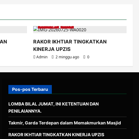
Lembaga
MWC
KAN
RAKOR IKHTIAR TINGKATKAN
KINERJA UPZIS
Admin
2 minggu ago
0
Pos-pos Terbaru
LOMBA BILAL JUMAT, INI KETENTUAN DAN
PENILAIANNYA.
Takmir, Garda Terdepan dalam Memakmurkan Masjid
RAKOR IKHTIAR TINGKATKAN KINERJA UPZIS