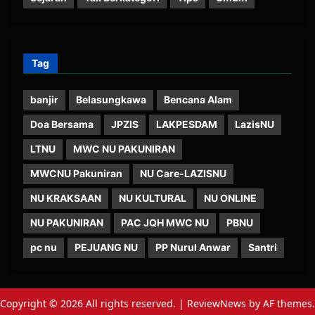
Tag
banjir
Belasungkawa
Bencana Alam
Doa Bersama
JPZIS
LAKPESDAM
LazisNU
LTNU
MWC NU PAKUNIRAN
MWCNU Pakuniran
NU Care-LAZISNU
NU KRAKSAAN
NU KULTURAL
NU ONLINE
NU PAKUNIRAN
PAC JQH MWC NU
PBNU
pc nu
PEJUANG NU
PP Nurul Anwar
Santri
Copyright © 2026 All rights reserved.
|
ReviewNews
by AF themes.