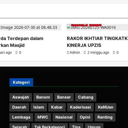
Cabang
MWC
rda Terdepan dalam
RAKOR IKHTIAR TINGKAT
an Masjid
KINERJA UPZIS
hari ago
0
Admin
2 minggu ago
0
Kategori
Aswajah
Banom
Banser
Cabang
Daerah
Islam
Kabar
Kaderisasi
KeNUan
Lembaga
MWC
Nasional
Opini
Ranting
Sejarah
Tak Berkategori
Tips
Umum