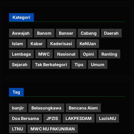
Kategori
Aswajah
Banom
Banser
Cabang
Daerah
Islam
Kabar
Kaderisasi
KeNUan
Lembaga
MWC
Nasional
Opini
Ranting
Sejarah
Tak Berkategori
Tips
Umum
Tag
banjir
Belasungkawa
Bencana Alam
Doa Bersama
JPZIS
LAKPESDAM
LazisNU
LTNU
MWC NU PAKUNIRAN