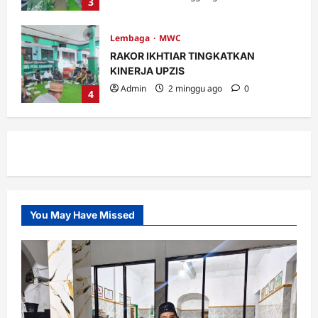
3
Lembaga
MWC
RAKOR IKHTIAR TINGKATKAN
KINERJA UPZIS
Admin
2 minggu ago
0
4
MWC
Ribuan Warga Nahdliyin Padati Haul
Muassis NU MWC NU Pakuniran
Admin
3 minggu ago
0
5
You May Have Missed
Banom
LOMBA BILAL JUMAT, INI KETENTUAN
DAN PENILAIANNYA.
Admin
5 hari ago
0
1
Banom