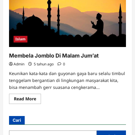
Islam
Membela Jomblo Di Malam Jum’at
Admin
5 tahun ago
0
Keunikan kata-kata dan guyonan gaya baru selalu timbul
tenggelam bergantian di lingkungan masyarakat kita,
bisa menambah gerr suasana cengkerama...
Read
Read More
more
about
Membela
Jomblo
Di
Cari
Malam
Jum’at