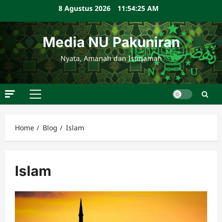
Skip
8 Agustus 2026
11:54:25 AM
to
content
Media NU Pakuniran
Nyata, Amanah dan Istiqamah
Primary
Menu
Home
Blog
Islam
Islam