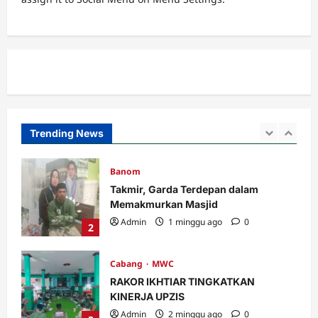
Ribuan Warga Nahdliyin Padati Haul
Muassis NU MWC NU Pakuniran
Admin
3 minggu ago
0
5
Banom
LOMBA BILAL JUMAT, INI KETENTUAN
DAN PENILAIANNYA.
Admin
5 hari ago
0
Trending News
1
Banom
Takmir, Garda Terdepan dalam
Memakmurkan Masjid
Admin
1 minggu ago
0
2
Cabang
MWC
RAKOR IKHTIAR TINGKATKAN
KINERJA UPZIS
Admin
2 minggu ago
0