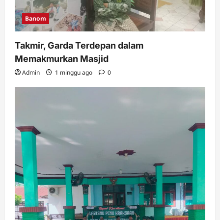
Admin
3 minggu ago
0
5
Banom
Takmir, Garda Terdepan dalam
Memakmurkan Masjid
Admin
1 minggu ago
0