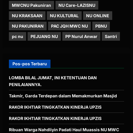
MWCNU Pakuniran
NU Care-LAZISNU
NU KRAKSAAN
NU KULTURAL
NU ONLINE
NU PAKUNIRAN
PAC JQH MWC NU
PBNU
pc nu
PEJUANG NU
PP Nurul Anwar
Santri
Pos-pos Terbaru
LOMBA BILAL JUMAT, INI KETENTUAN DAN
PENILAIANNYA.
Takmir, Garda Terdepan dalam Memakmurkan Masjid
RAKOR IKHTIAR TINGKATKAN KINERJA UPZIS
RAKOR IKHTIAR TINGKATKAN KINERJA UPZIS
Ribuan Warga Nahdliyin Padati Haul Muassis NU MWC