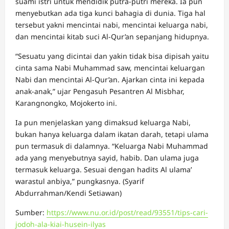
suami istri untuk mendidik putra-putri mereka. Ia pun
menyebutkan ada tiga kunci bahagia di dunia. Tiga hal
tersebut yakni mencintai nabi, mencintai keluarga nabi,
dan mencintai kitab suci Al-Qur’an sepanjang hidupnya.
“Sesuatu yang dicintai dan yakin tidak bisa dipisah yaitu
cinta sama Nabi Muhammad saw, mencintai keluargan
Nabi dan mencintai Al-Qur’an. Ajarkan cinta ini kepada
anak-anak,” ujar Pengasuh Pesantren Al Misbhar,
Karangnongko, Mojokerto ini.
Ia pun menjelaskan yang dimaksud keluarga Nabi,
bukan hanya keluarga dalam ikatan darah, tetapi ulama
pun termasuk di dalamnya. “Keluarga Nabi Muhammad
ada yang menyebutnya sayid, habib. Dan ulama juga
termasuk keluarga. Sesuai dengan hadits Al ulama’
warastul anbiya,” pungkasnya. (Syarif
Abdurrahman/Kendi Setiawan)
Sumber:
https://www.nu.or.id/post/read/93551/tips-cari-
jodoh-ala-kiai-husein-ilyas