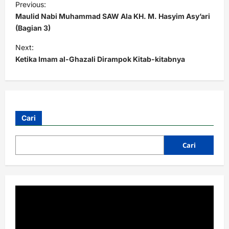
Previous:
o
Maulid Nabi Muhammad SAW Ala KH. M. Hasyim Asy’ari
s
(Bagian 3)
t
Next:
Ketika Imam al-Ghazali Dirampok Kitab-kitabnya
n
a
v
i
Cari
g
a
Cari
t
i
o
n