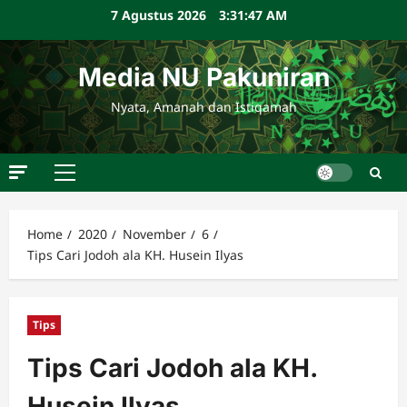
Skip
7 Agustus 2026
3:31:48 AM
to
content
Media NU Pakuniran
Nyata, Amanah dan Istiqamah
Primary
Menu
Home
2020
November
6
Tips Cari Jodoh ala KH. Husein Ilyas
Tips
Tips Cari Jodoh ala KH.
Husein Ilyas