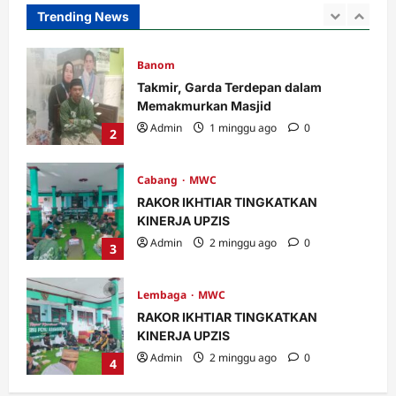
Admin
4 hari ago
0
Trending News
1
Banom
Takmir, Garda Terdepan dalam
Memakmurkan Masjid
Admin
1 minggu ago
0
2
Cabang
MWC
RAKOR IKHTIAR TINGKATKAN
KINERJA UPZIS
Admin
2 minggu ago
0
3
Lembaga
MWC
RAKOR IKHTIAR TINGKATKAN
KINERJA UPZIS
Admin
2 minggu ago
0
4