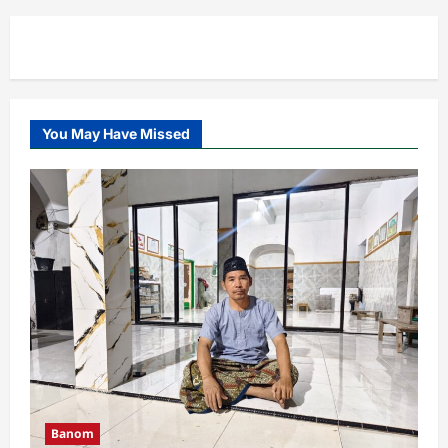
MWC
Ribuan Warga Nahdliyin Padati Haul
Muassis NU MWC NU Pakuniran
Admin
3 minggu ago
0
5
You May Have Missed
Banom
LOMBA BILAL JUMAT, INI KETENTUAN
DAN PENILAIANNYA.
Admin
4 hari ago
0
1
Banom
Takmir, Garda Terdepan dalam
Memakmurkan Masjid
Admin
1 minggu ago
0
2
Cabang
MWC
RAKOR IKHTIAR TINGKATKAN
Banom