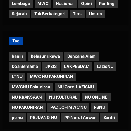
Lembaga
MWC
Nasional
Opini
Ranting
Sejarah
Tak Berkategori
Tips
Umum
Tag
banjir
Belasungkawa
Bencana Alam
Doa Bersama
JPZIS
LAKPESDAM
LazisNU
LTNU
MWC NU PAKUNIRAN
MWCNU Pakuniran
NU Care-LAZISNU
NU KRAKSAAN
NU KULTURAL
NU ONLINE
NU PAKUNIRAN
PAC JQH MWC NU
PBNU
pc nu
PEJUANG NU
PP Nurul Anwar
Santri