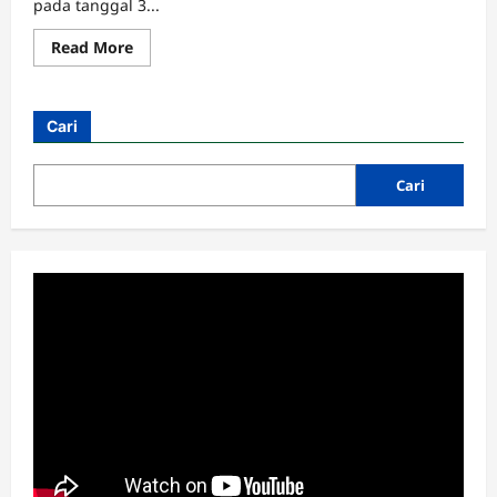
pada tanggal 3...
Read
Read More
more
about
PAC
Pagar
Nusa
Cari
Pakuniran
Gelar
Rakor
Persiapan
Cari
Apel
1000
Pendekar,
Cek
Tanggalnya
Cabang
MWC
RAKOR IKHTIAR TINGKATKAN
KINERJA UPZIS
Admin
2 minggu ago
0
3