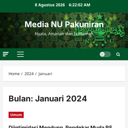
Skip
8 Agustus 2026
6:22:03 AM
to
content
Media NU Pakuniran
Nyata, Amanah dan Istiqamah
Primary
Menu
Home
2024
Januari
Bulan:
Januari 2024
Umum
Diintimidasi Mendung, Pendekar Muda PS