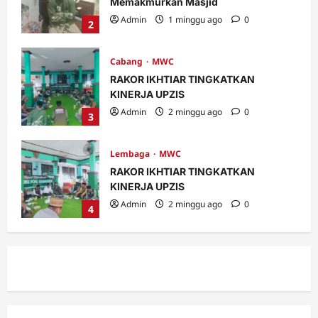
Memakmurkan Masjid
Admin
1 minggu ago
0
2
Cabang
MWC
RAKOR IKHTIAR TINGKATKAN
KINERJA UPZIS
Admin
2 minggu ago
0
3
Lembaga
MWC
RAKOR IKHTIAR TINGKATKAN
KINERJA UPZIS
Admin
2 minggu ago
0
4
MWC
Ribuan Warga Nahdliyin Padati Haul
Muassis NU MWC NU Pakuniran
Admin
3 minggu ago
0
5