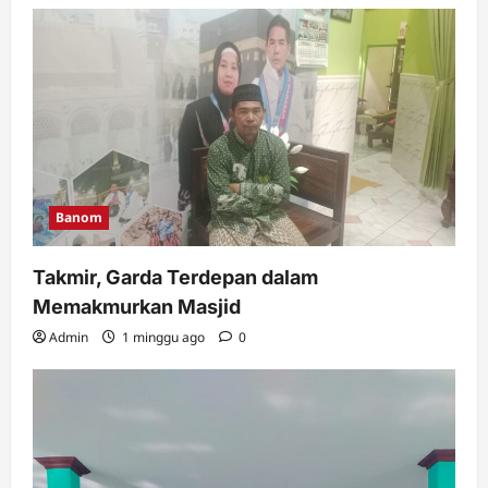
KINERJA UPZIS
Admin
2 minggu ago
0
4
MWC
Ribuan Warga Nahdliyin Padati Haul
Muassis NU MWC NU Pakuniran
Admin
3 minggu ago
0
5
Banom
Takmir, Garda Terdepan dalam
Memakmurkan Masjid
Admin
1 minggu ago
0