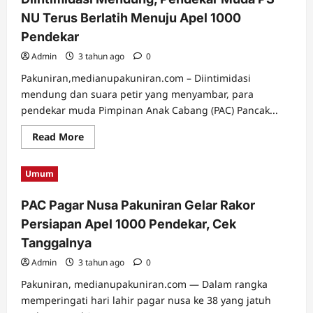
NU Terus Berlatih Menuju Apel 1000
Pendekar
Admin
3 tahun ago
0
Pakuniran,medianupakuniran.com – Diintimidasi
mendung dan suara petir yang menyambar, para
pendekar muda Pimpinan Anak Cabang (PAC) Pancak...
Read
Read More
more
about
Diintimidasi
Umum
Mendung,
Pendekar
Muda
PAC Pagar Nusa Pakuniran Gelar Rakor
PS
NU
Persiapan Apel 1000 Pendekar, Cek
Terus
Berlatih
Tanggalnya
Menuju
Apel
Admin
3 tahun ago
1000
0
Pendekar
Pakuniran, medianupakuniran.com — Dalam rangka
memperingati hari lahir pagar nusa ke 38 yang jatuh