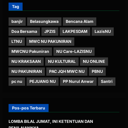
Tag
banjir
Belasungkawa
Bencana Alam
Doa Bersama
JPZIS
LAKPESDAM
LazisNU
LTNU
MWC NU PAKUNIRAN
MWCNU Pakuniran
NU Care-LAZISNU
NU KRAKSAAN
NU KULTURAL
NU ONLINE
NU PAKUNIRAN
PAC JQH MWC NU
PBNU
pc nu
PEJUANG NU
PP Nurul Anwar
Santri
Pos-pos Terbaru
LOMBA BILAL JUMAT, INI KETENTUAN DAN
PENILAIANNYA.