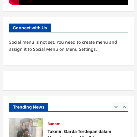
Lembaga
MWC
RAKOR IKHTIAR TINGKATKAN
KINERJA UPZIS
Admin
2 minggu ago
0
Connect with Us
4
Social menu is not set. You need to create menu and
MWC
assign it to Social Menu on Menu Settings.
Ribuan Warga Nahdliyin Padati Haul
Muassis NU MWC NU Pakuniran
Admin
3 minggu ago
0
5
Banom
LOMBA BILAL JUMAT, INI KETENTUAN
DAN PENILAIANNYA.
Admin
5 hari ago
0
Trending News
1
Banom
Takmir, Garda Terdepan dalam