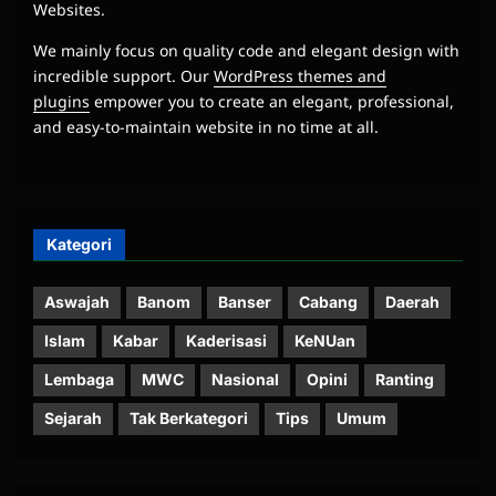
We mainly focus on quality code and elegant design with
incredible support. Our
WordPress themes and
plugins
empower you to create an elegant, professional,
and easy-to-maintain website in no time at all.
Kategori
Aswajah
Banom
Banser
Cabang
Daerah
Islam
Kabar
Kaderisasi
KeNUan
Lembaga
MWC
Nasional
Opini
Ranting
Sejarah
Tak Berkategori
Tips
Umum