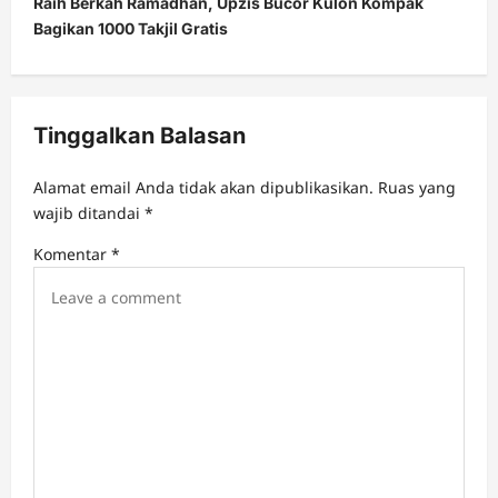
Raih Berkah Ramadhan, Upzis Bucor Kulon Kompak
n
Bagikan 1000 Takjil Gratis
a
v
i
Tinggalkan Balasan
g
a
Alamat email Anda tidak akan dipublikasikan.
Ruas yang
t
wajib ditandai
*
i
Komentar
*
o
n