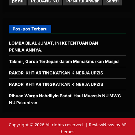
pc nu
PEJUANG NU
PP Nurul Anwar
Santri
Pos-pos Terbaru
LOMBA BILAL JUMAT, INI KETENTUAN DAN
PENILAIANNYA.
Takmir, Garda Terdepan dalam Memakmurkan Masjid
RAKOR IKHTIAR TINGKATKAN KINERJA UPZIS
RAKOR IKHTIAR TINGKATKAN KINERJA UPZIS
Ribuan Warga Nahdliyin Padati Haul Muassis NU MWC
NU Pakuniran
Copyright © 2026 All rights reserved.
|
ReviewNews
by AF
themes.