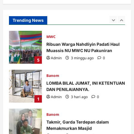
RAKOR IKHTIAR TINGKATKAN
KINERJA UPZIS
Admin
2 minggu ago
0
Trending News
4
MWC
Ribuan Warga Nahdliyin Padati Haul
Muassis NU MWC NU Pakuniran
Admin
3 minggu ago
0
5
Banom
LOMBA BILAL JUMAT, INI KETENTUAN
DAN PENILAIANNYA.
Admin
3 hari ago
0
1
Banom
Takmir, Garda Terdepan dalam
Memakmurkan Masjid