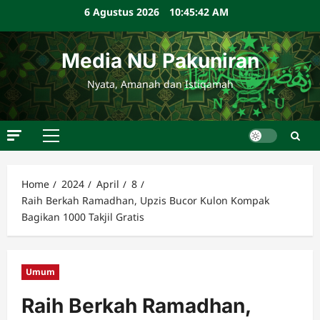
Skip
6 Agustus 2026
10:45:43 AM
to
content
Media NU Pakuniran
Nyata, Amanah dan Istiqamah
Primary
Menu
Home
2024
April
8
Raih Berkah Ramadhan, Upzis Bucor Kulon Kompak
Bagikan 1000 Takjil Gratis
Umum
Raih Berkah Ramadhan,