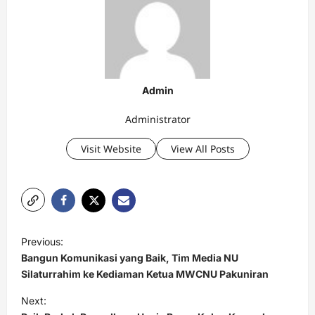
Admin
Administrator
Visit Website
View All Posts
P
Previous:
o
Bangun Komunikasi yang Baik, Tim Media NU
s
Silaturrahim ke Kediaman Ketua MWCNU Pakuniran
t
Next: