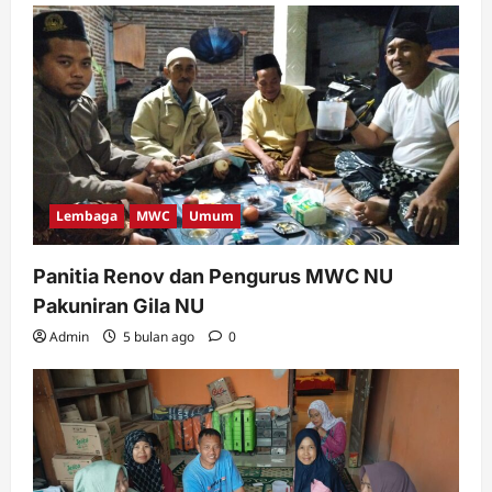
Lembaga
MWC
Umum
Panitia Renov dan Pengurus MWC NU
Pakuniran Gila NU
Admin
5 bulan ago
0