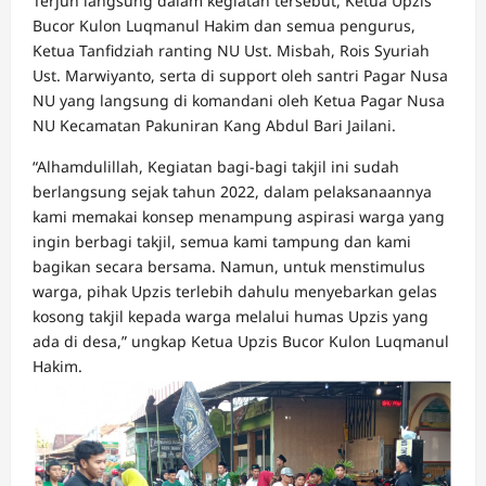
Terjun langsung dalam kegiatan tersebut, Ketua Upzis
Bucor Kulon Luqmanul Hakim dan semua pengurus,
Ketua Tanfidziah ranting NU Ust. Misbah, Rois Syuriah
Ust. Marwiyanto, serta di support oleh santri Pagar Nusa
NU yang langsung di komandani oleh Ketua Pagar Nusa
NU Kecamatan Pakuniran Kang Abdul Bari Jailani.
“Alhamdulillah, Kegiatan bagi-bagi takjil ini sudah
berlangsung sejak tahun 2022, dalam pelaksanaannya
kami memakai konsep menampung aspirasi warga yang
ingin berbagi takjil, semua kami tampung dan kami
bagikan secara bersama. Namun, untuk menstimulus
warga, pihak Upzis terlebih dahulu menyebarkan gelas
kosong takjil kepada warga melalui humas Upzis yang
ada di desa,” ungkap Ketua Upzis Bucor Kulon Luqmanul
Hakim.