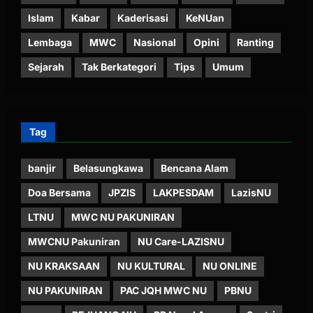
Islam
Kabar
Kaderisasi
KeNUan
Lembaga
MWC
Nasional
Opini
Ranting
Sejarah
Tak Berkategori
Tips
Umum
Tag
banjir
Belasungkawa
Bencana Alam
Doa Bersama
JPZIS
LAKPESDAM
LazisNU
LTNU
MWC NU PAKUNIRAN
MWCNU Pakuniran
NU Care-LAZISNU
NU KRAKSAAN
NU KULTURAL
NU ONLINE
NU PAKUNIRAN
PAC JQH MWC NU
PBNU