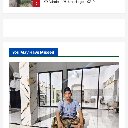
Admin
6 hari ago
0
2
Cabang
MWC
RAKOR IKHTIAR TINGKATKAN
KINERJA UPZIS
Admin
2 minggu ago
0
3
You May Have Missed
Lembaga
MWC
RAKOR IKHTIAR TINGKATKAN
KINERJA UPZIS
Admin
2 minggu ago
0
4
MWC
Ribuan Warga Nahdliyin Padati Haul
Muassis NU MWC NU Pakuniran
Admin
3 minggu ago
0
5