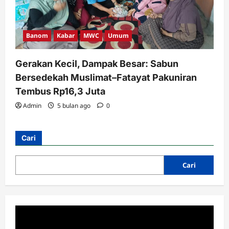
Banom
Kabar
MWC
Umum
Gerakan Kecil, Dampak Besar: Sabun
Bersedekah Muslimat–Fatayat Pakuniran
Tembus Rp16,3 Juta
Admin
5 bulan ago
0
Cari
Cabang
MWC
Cari
RAKOR IKHTIAR TINGKATKAN
KINERJA UPZIS
Admin
2 minggu ago
0
3