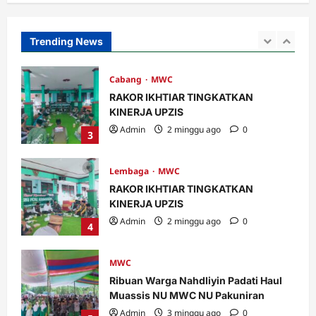
Admin
1 minggu ago
0
2
Trending News
Cabang
MWC
RAKOR IKHTIAR TINGKATKAN
KINERJA UPZIS
Admin
2 minggu ago
0
3
Lembaga
MWC
RAKOR IKHTIAR TINGKATKAN
KINERJA UPZIS
Admin
2 minggu ago
0
4
MWC
Ribuan Warga Nahdliyin Padati Haul
Muassis NU MWC NU Pakuniran
Admin
3 minggu ago
0
5