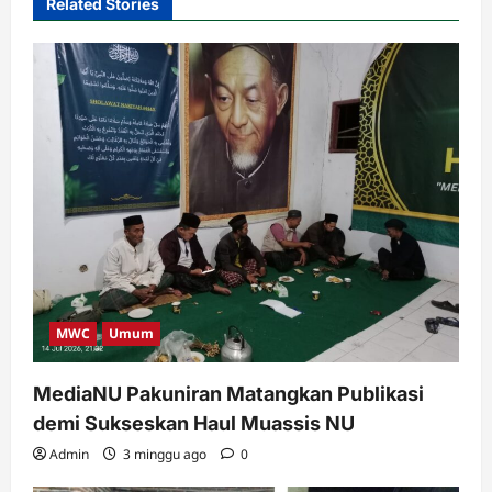
Related Stories
MWC
Umum
MediaNU Pakuniran Matangkan Publikasi
demi Sukseskan Haul Muassis NU
Admin
3 minggu ago
0