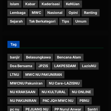
Islam
Kabar
Kaderisasi
KeNUan
Lembaga
MWC
Nasional
Opini
Ranting
Sejarah
Tak Berkategori
Tips
Umum
Tag
banjir
Belasungkawa
Bencana Alam
Doa Bersama
JPZIS
LAKPESDAM
LazisNU
LTNU
MWC NU PAKUNIRAN
MWCNU Pakuniran
NU Care-LAZISNU
NU KRAKSAAN
NU KULTURAL
NU ONLINE
NU PAKUNIRAN
PAC JQH MWC NU
PBNU
pc nu
PEJUANG NU
PP Nurul Anwar
Santri