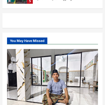
Banom
LOMBA BILAL JUMAT, INI KETENTUAN
DAN PENILAIANNYA.
Admin
4 hari ago
0
1
Banom
Takmir, Garda Terdepan dalam
You May Have Missed
Memakmurkan Masjid
Admin
1 minggu ago
0
2
Cabang
MWC
RAKOR IKHTIAR TINGKATKAN
KINERJA UPZIS
Admin
2 minggu ago
0
3
Lembaga
MWC
RAKOR IKHTIAR TINGKATKAN