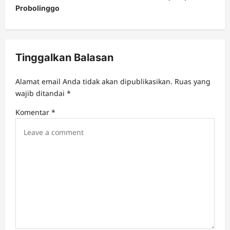
Probolinggo
a
v
i
Tinggalkan Balasan
g
a
Alamat email Anda tidak akan dipublikasikan.
Ruas yang
t
wajib ditandai
*
i
Komentar
*
o
n