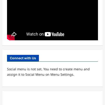
Lembaga
MWC
RAKOR IKHTIAR TINGKATKAN
KINERJA UPZIS
Admin
2 minggu ago
0
4
MWC
Ribuan Warga Nahdliyin Padati Haul
Muassis NU MWC NU Pakuniran
Admin
3 minggu ago
0
5
Connect with Us
Banom
LOMBA BILAL JUMAT, INI KETENTUAN
Social menu is not set. You need to create menu and
DAN PENILAIANNYA.
assign it to Social Menu on Menu Settings.
Admin
4 hari ago
0
1
Banom
Takmir, Garda Terdepan dalam
Memakmurkan Masjid