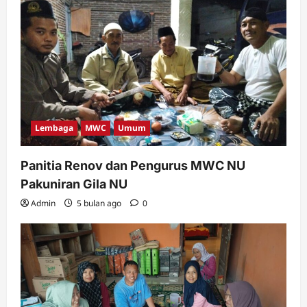
Lembaga
MWC
Umum
Panitia Renov dan Pengurus MWC NU
Pakuniran Gila NU
Admin
5 bulan ago
0