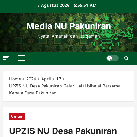
Skip
7 Agustus 2026
5:55:53 AM
to
content
Media NU Pakuniran
Nyata, Amanah dan Istiqamah
Primary
Menu
Home
2024
April
17
UPZIS NU Desa Pakuniran Gelar Halal bihalal Bersama
Kepala Desa Pakuniran
Umum
UPZIS NU Desa Pakuniran