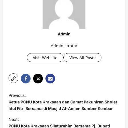
Admin
Administrator
Visit Website
View All Posts
P
Previous:
o
Ketua PCNU Kota Kraksaan dan Camat Pakuniran Sholat
s
Idul Fitri Bersama di Masjid Al-Amien Sumber Kembar
t
Next:
PCNU Kota Kraksaan Silaturahim Bersama Pj. Bupati
n