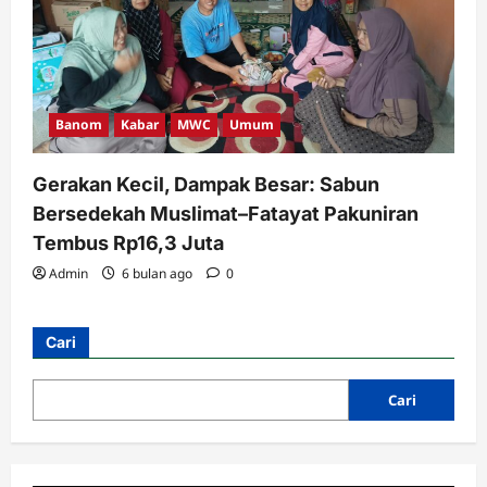
Banom
Kabar
MWC
Umum
Gerakan Kecil, Dampak Besar: Sabun
Bersedekah Muslimat–Fatayat Pakuniran
Tembus Rp16,3 Juta
Admin
6 bulan ago
0
Cari
Cari