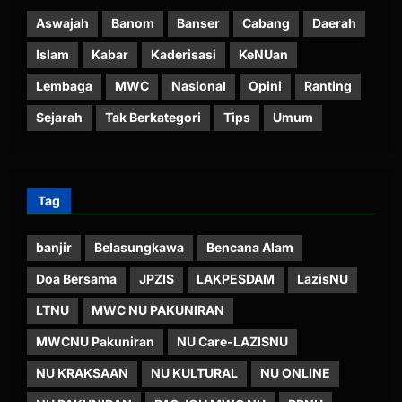
Aswajah
Banom
Banser
Cabang
Daerah
Islam
Kabar
Kaderisasi
KeNUan
Lembaga
MWC
Nasional
Opini
Ranting
Sejarah
Tak Berkategori
Tips
Umum
Tag
banjir
Belasungkawa
Bencana Alam
Doa Bersama
JPZIS
LAKPESDAM
LazisNU
LTNU
MWC NU PAKUNIRAN
MWCNU Pakuniran
NU Care-LAZISNU
NU KRAKSAAN
NU KULTURAL
NU ONLINE