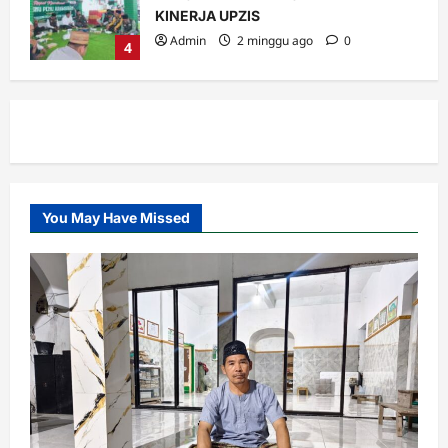
KINERJA UPZIS
Admin
2 minggu ago
0
4
MWC
Ribuan Warga Nahdliyin Padati Haul
Muassis NU MWC NU Pakuniran
Admin
3 minggu ago
0
5
You May Have Missed
Banom
LOMBA BILAL JUMAT, INI KETENTUAN
DAN PENILAIANNYA.
Admin
5 hari ago
0
1
Banom
Takmir, Garda Terdepan dalam
Memakmurkan Masjid
Admin
1 minggu ago
0
2