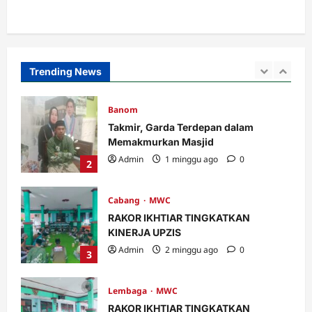
Banom
LOMBA BILAL JUMAT, INI KETENTUAN
DAN PENILAIANNYA.
Admin
5 hari ago
0
Trending News
1
Banom
Takmir, Garda Terdepan dalam
Memakmurkan Masjid
Admin
1 minggu ago
0
2
Cabang
MWC
RAKOR IKHTIAR TINGKATKAN
KINERJA UPZIS
Admin
2 minggu ago
0
3
Lembaga
MWC
RAKOR IKHTIAR TINGKATKAN