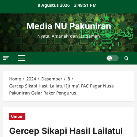
Skip
8 Agustus 2026
2:49:52 PM
to
content
Media NU Pakuniran
Nyata, Amanah dan Istiqamah
Primary
Menu
Home
2024
Desember
8
Gercep Sikapi Hasil Lailatul Ijtima’, PAC Pagar Nusa
Pakuniran Gelar Rakor Pengurus
Umum
Gercep Sikapi Hasil Lailatul