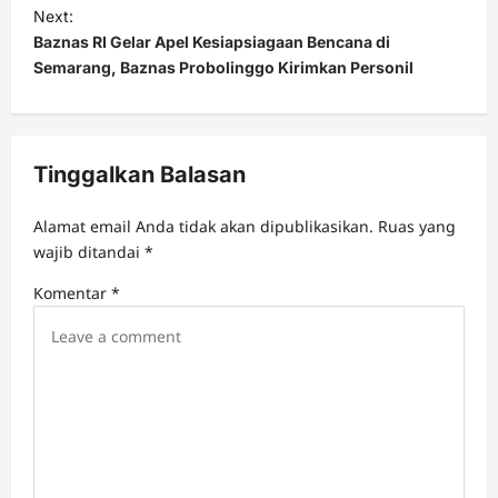
t
Next:
Baznas RI Gelar Apel Kesiapsiagaan Bencana di
n
Semarang, Baznas Probolinggo Kirimkan Personil
a
v
i
Tinggalkan Balasan
g
a
Alamat email Anda tidak akan dipublikasikan.
Ruas yang
t
wajib ditandai
*
i
Komentar
*
o
n