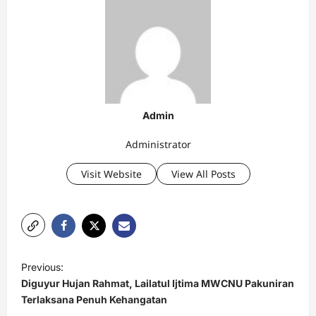
Admin
Administrator
Visit Website
View All Posts
P
Previous:
o
Diguyur Hujan Rahmat, Lailatul Ijtima MWCNU Pakuniran
s
Terlaksana Penuh Kehangatan