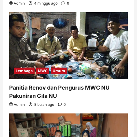
Admin
4 minggu ago
0
Lembaga
MWC
Umum
Panitia Renov dan Pengurus MWC NU
Pakuniran Gila NU
Admin
5 bulan ago
0