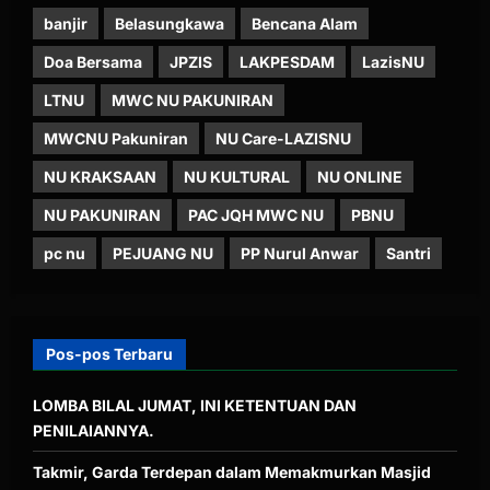
banjir
Belasungkawa
Bencana Alam
Doa Bersama
JPZIS
LAKPESDAM
LazisNU
LTNU
MWC NU PAKUNIRAN
MWCNU Pakuniran
NU Care-LAZISNU
NU KRAKSAAN
NU KULTURAL
NU ONLINE
NU PAKUNIRAN
PAC JQH MWC NU
PBNU
pc nu
PEJUANG NU
PP Nurul Anwar
Santri
Pos-pos Terbaru
LOMBA BILAL JUMAT, INI KETENTUAN DAN
PENILAIANNYA.
Takmir, Garda Terdepan dalam Memakmurkan Masjid