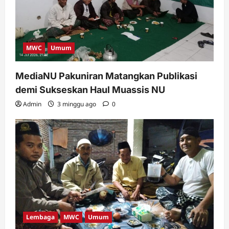
MWC
Umum
MediaNU Pakuniran Matangkan Publikasi
demi Sukseskan Haul Muassis NU
Admin
3 minggu ago
0
Lembaga
MWC
Umum