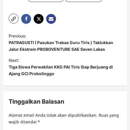
P
Previous:
o
PATRAGUSTI ( Pasukan Trabas Guru Tiris ) Taklukkan
s
Jalur Ekstrem PROBOVENTURE SAE Seven Lakes
t
Next:
Tiga Siswa Perwakilan KKG PAI Tiris Siap Berjuang di
n
Ajang GCI Probolinggo
a
v
i
Tinggalkan Balasan
g
a
Alamat email Anda tidak akan dipublikasikan.
Ruas yang
t
wajib ditandai
*