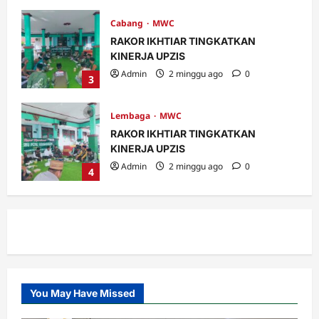
Lembaga
MWC
RAKOR IKHTIAR TINGKATKAN
KINERJA UPZIS
Admin
2 minggu ago
0
4
MWC
Ribuan Warga Nahdliyin Padati Haul
Muassis NU MWC NU Pakuniran
Admin
3 minggu ago
0
5
Banom
LOMBA BILAL JUMAT, INI KETENTUAN
DAN PENILAIANNYA.
Admin
4 hari ago
0
1
You May Have Missed
Banom
Takmir, Garda Terdepan dalam