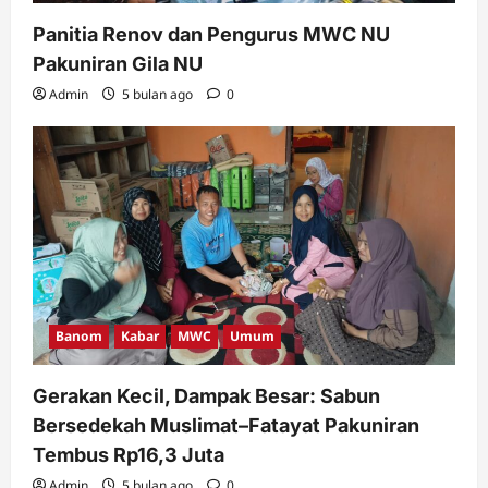
Panitia Renov dan Pengurus MWC NU
Pakuniran Gila NU
Admin
5 bulan ago
0
Banom
Kabar
MWC
Umum
Gerakan Kecil, Dampak Besar: Sabun
Bersedekah Muslimat–Fatayat Pakuniran
Tembus Rp16,3 Juta
Admin
5 bulan ago
0