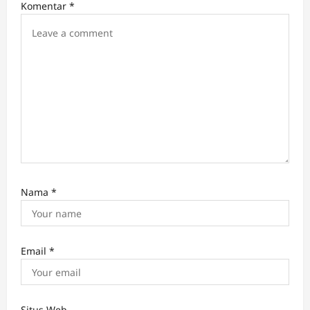
i
Komentar
*
o
n
Nama
*
Email
*
Situs Web