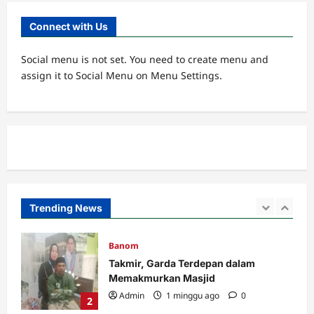
Muassis NU MWC NU Pakuniran
Admin
3 minggu ago
0
Connect with Us
5
Social menu is not set. You need to create menu and
Banom
assign it to Social Menu on Menu Settings.
LOMBA BILAL JUMAT, INI KETENTUAN
DAN PENILAIANNYA.
Admin
4 hari ago
0
1
Banom
Takmir, Garda Terdepan dalam
Memakmurkan Masjid
Admin
1 minggu ago
0
Trending News
2
Cabang
MWC
RAKOR IKHTIAR TINGKATKAN
KINERJA UPZIS
Admin
2 minggu ago
0
3