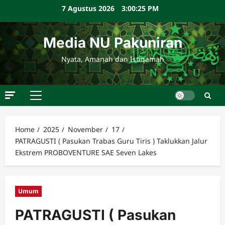
Skip
7 Agustus 2026
3:00:26 PM
to
content
Media NU Pakuniran
Nyata, Amanah dan Istiqamah
Primary
Menu
Home
2025
November
17
PATRAGUSTI ( Pasukan Trabas Guru Tiris ) Taklukkan Jalur
Ekstrem PROBOVENTURE SAE Seven Lakes
Umum
PATRAGUSTI ( Pasukan