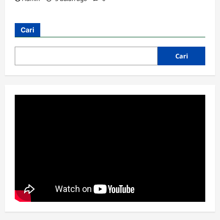
Cari
Cari
Cabang
MWC
RAKOR IKHTIAR TINGKATKAN
KINERJA UPZIS
Admin
2 minggu ago
0
3
Lembaga
MWC
RAKOR IKHTIAR TINGKATKAN
KINERJA UPZIS
Admin
2 minggu ago
0
4
MWC
Ribuan Warga Nahdliyin Padati Haul