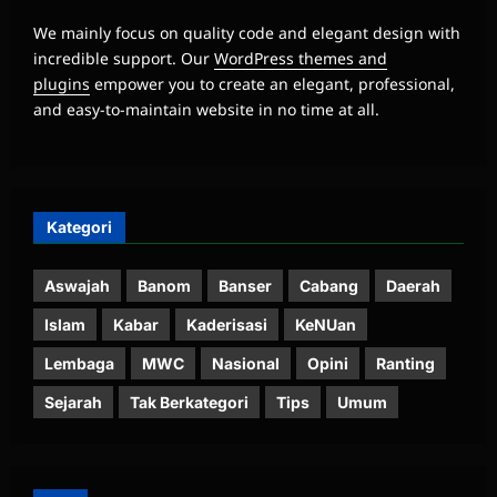
We mainly focus on quality code and elegant design with
incredible support. Our
WordPress themes and
plugins
empower you to create an elegant, professional,
and easy-to-maintain website in no time at all.
Kategori
Aswajah
Banom
Banser
Cabang
Daerah
Islam
Kabar
Kaderisasi
KeNUan
Lembaga
MWC
Nasional
Opini
Ranting
Sejarah
Tak Berkategori
Tips
Umum