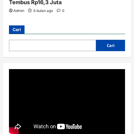
Tembus Rp16,3 Juta
Admin
6 bulan ago
0
Cari
Cari
Cabang
MWC
RAKOR IKHTIAR TINGKATKAN
KINERJA UPZIS
Admin
2 minggu ago
0
3
Lembaga
MWC
RAKOR IKHTIAR TINGKATKAN
KINERJA UPZIS
Admin
2 minggu ago
0
4
MWC