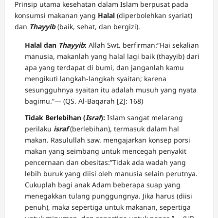
Prinsip utama kesehatan dalam Islam berpusat pada
konsumsi makanan yang
Halal
(diperbolehkan syariat)
dan
Thayyib
(baik, sehat, dan bergizi).
Halal dan
Thayyib
:
Allah Swt. berfirman:”Hai sekalian
manusia, makanlah yang halal lagi baik (thayyib) dari
apa yang terdapat di bumi, dan janganlah kamu
mengikuti langkah-langkah syaitan; karena
sesungguhnya syaitan itu adalah musuh yang nyata
bagimu.”— (QS. Al-Baqarah [2]: 168)
Tidak Berlebihan (
Israf
):
Islam sangat melarang
perilaku
israf
(berlebihan), termasuk dalam hal
makan. Rasulullah saw. mengajarkan konsep porsi
makan yang seimbang untuk mencegah penyakit
pencernaan dan obesitas:”Tidak ada wadah yang
lebih buruk yang diisi oleh manusia selain perutnya.
Cukuplah bagi anak Adam beberapa suap yang
menegakkan tulang punggungnya. Jika harus (diisi
penuh), maka sepertiga untuk makanan, sepertiga