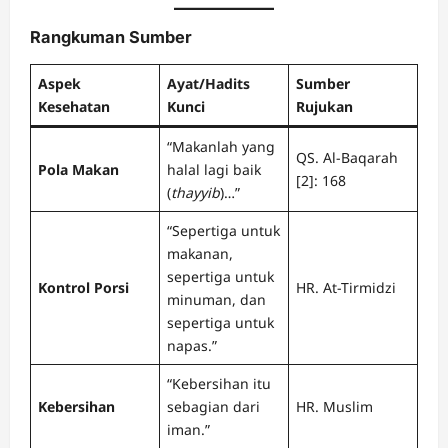
Rangkuman Sumber
Aspek
Ayat/Hadits
Sumber
Kesehatan
Kunci
Rujukan
“Makanlah yang
QS. Al-Baqarah
Pola Makan
halal lagi baik
[2]: 168
(
thayyib
)…”
“Sepertiga untuk
makanan,
sepertiga untuk
Kontrol Porsi
HR. At-Tirmidzi
minuman, dan
sepertiga untuk
napas.”
“Kebersihan itu
Kebersihan
sebagian dari
HR. Muslim
iman.”