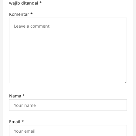
a
wajib ditandai
*
t
Komentar
*
i
o
n
Nama
*
Email
*