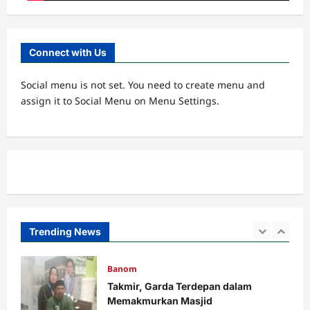
Ribuan Warga Nahdliyin Padati Haul
Muassis NU MWC NU Pakuniran
Admin
3 minggu ago
0
Connect with Us
5
Social menu is not set. You need to create menu and
Banom
assign it to Social Menu on Menu Settings.
LOMBA BILAL JUMAT, INI KETENTUAN
DAN PENILAIANNYA.
Admin
5 hari ago
0
1
Banom
Takmir, Garda Terdepan dalam
Memakmurkan Masjid
Admin
1 minggu ago
0
Trending News
2
Cabang
MWC
RAKOR IKHTIAR TINGKATKAN
KINERJA UPZIS