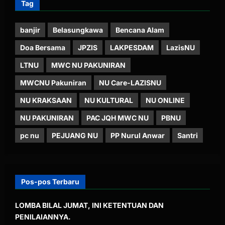
Tag
banjir
Belasungkawa
Bencana Alam
Doa Bersama
JPZIS
LAKPESDAM
LazisNU
LTNU
MWC NU PAKUNIRAN
MWCNU Pakuniran
NU Care-LAZISNU
NU KRAKSAAN
NU KULTURAL
NU ONLINE
NU PAKUNIRAN
PAC JQH MWC NU
PBNU
pc nu
PEJUANG NU
PP Nurul Anwar
Santri
Pos-pos Terbaru
LOMBA BILAL JUMAT, INI KETENTUAN DAN
PENILAIANNYA.