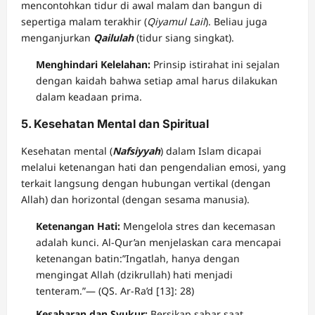
mencontohkan tidur di awal malam dan bangun di
sepertiga malam terakhir (
Qiyamul Lail
). Beliau juga
menganjurkan
Qailulah
(tidur siang singkat).
Menghindari Kelelahan:
Prinsip istirahat ini sejalan
dengan kaidah bahwa setiap amal harus dilakukan
dalam keadaan prima.
5. Kesehatan Mental dan Spiritual
Kesehatan mental (
Nafsiyyah
) dalam Islam dicapai
melalui ketenangan hati dan pengendalian emosi, yang
terkait langsung dengan hubungan vertikal (dengan
Allah) dan horizontal (dengan sesama manusia).
Ketenangan Hati:
Mengelola stres dan kecemasan
adalah kunci. Al-Qur’an menjelaskan cara mencapai
ketenangan batin:”Ingatlah, hanya dengan
mengingat Allah (dzikrullah) hati menjadi
tenteram.”— (QS. Ar-Ra’d [13]: 28)
Kesabaran dan Syukur:
Bersikap sabar saat