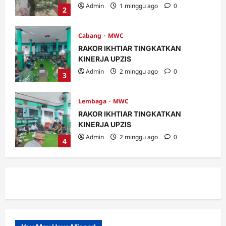
Admin
2 minggu ago
0
3
Lembaga
MWC
RAKOR IKHTIAR TINGKATKAN
KINERJA UPZIS
Admin
2 minggu ago
0
4
MWC
Ribuan Warga Nahdliyin Padati Haul
Muassis NU MWC NU Pakuniran
Admin
3 minggu ago
0
5
Banom
LOMBA BILAL JUMAT, INI KETENTUAN
DAN PENILAIANNYA.
Admin
5 hari ago
0
1