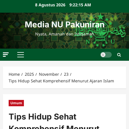
Skip
8 Agustus 2026
9:22:16 AM
to
content
Media NU Pakuniran
Nyata, Amanah dan Istiqamah
Primary
Menu
Home
2025
November
23
Tips Hidup Sehat Komprehensif Menurut Ajaran Islam
Umum
Tips Hidup Sehat
Komprehensif Menurut