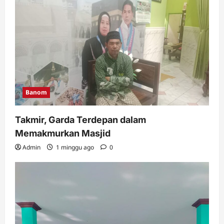
Muassis NU MWC NU Pakuniran
Admin
3 minggu ago
0
5
Banom
Takmir, Garda Terdepan dalam
Memakmurkan Masjid
Admin
1 minggu ago
0