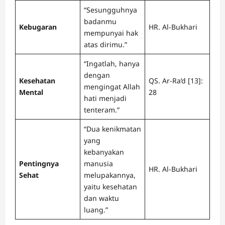
“Sesungguhnya
badanmu
Kebugaran
HR. Al-Bukhari
mempunyai hak
atas dirimu.”
“Ingatlah, hanya
dengan
Kesehatan
QS. Ar-Ra’d [13]:
mengingat Allah
Mental
28
hati menjadi
tenteram.”
“Dua kenikmatan
yang
kebanyakan
Pentingnya
manusia
HR. Al-Bukhari
Sehat
melupakannya,
yaitu kesehatan
dan waktu
luang.”