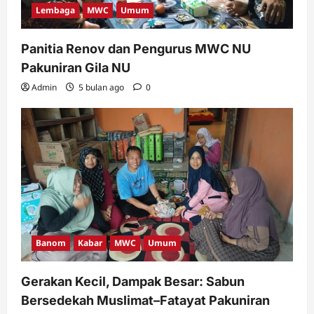
Lembaga
MWC
Umum
Panitia Renov dan Pengurus MWC NU
Pakuniran Gila NU
Admin
5 bulan ago
0
Banom
Kabar
MWC
Umum
Gerakan Kecil, Dampak Besar: Sabun
Bersedekah Muslimat–Fatayat Pakuniran