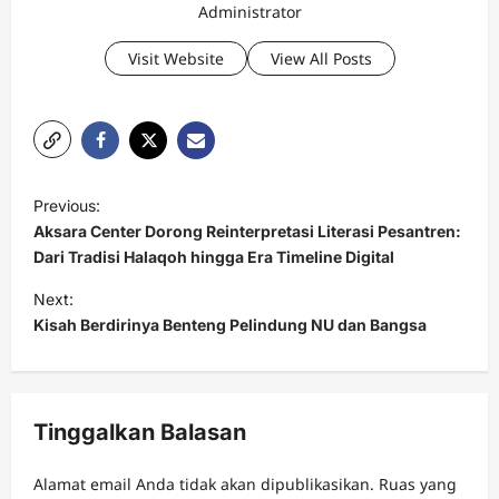
Administrator
Visit Website
View All Posts
P
Previous:
o
Aksara Center Dorong Reinterpretasi Literasi Pesantren:
s
Dari Tradisi Halaqoh hingga Era Timeline Digital
t
Next:
Kisah Berdirinya Benteng Pelindung NU dan Bangsa
n
a
v
Tinggalkan Balasan
i
g
Alamat email Anda tidak akan dipublikasikan.
Ruas yang